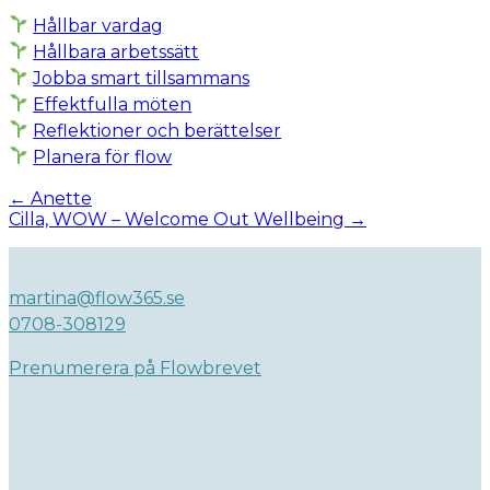
Hållbar vardag
Hållbara arbetssätt
Jobba smart tillsammans
Effektfulla möten
Reflektioner och berättelser
Planera för flow
Post
←
Anette
Cilla, WOW – Welcome Out Wellbeing
→
navigation
martina@flow365.se
0708-308129
Prenumerera på Flowbrevet